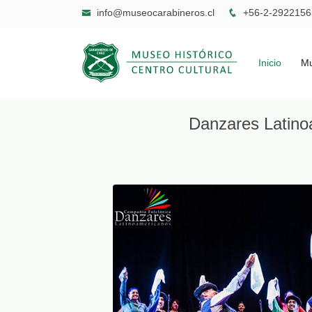
info@museocarabineros.cl
+56-2-2922
Inicio
Mu
Danzares Latino