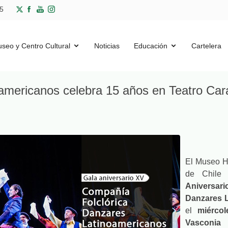
1565
seo y Centro Cultural
Noticias
Educación
Cartelera
americanos celebra 15 años en Teatro Cara
El Museo Hi
de Chile
Aniversar
Danzares 
el
miércol
Vasconia 