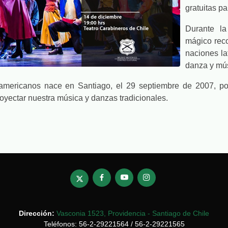
gratuitas pa
Durante la
mágico rec
naciones la
danza y músi
americanos nace en Santiago, el 29 septiembre de 2007, por
proyectar nuestra música y danzas tradicionales.
Dirección:
Vasconia 1523, Providencia - Santiago de Chile
Teléfonos: 56-2-29221564 / 56-2-29221565